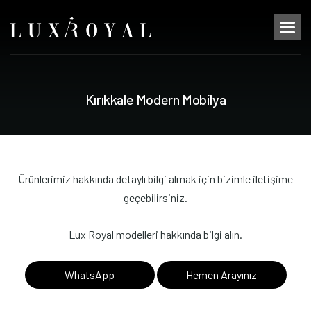
K
ı
r
ı
k
k
a
l
e
M
o
d
e
r
n
M
o
b
i
l
y
a
Ürünlerimiz hakkında detaylı bilgi almak için bizimle iletişime
geçebilirsiniz.
Lux Royal modelleri hakkında bilgi alın.
WhatsApp
Hemen Arayınız