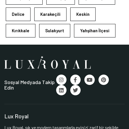
Delice
Karakeçili
Keskin
Kırıkkale
Sulakyurt
Yahşihan İlçesi
Sosyal Medyada Takip
Edin
Lux Royal
Lux Royal, şık ve modern tasarımlarla evinizi zarif bir şekilde