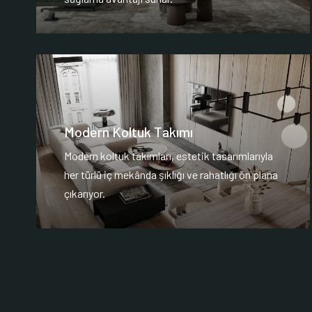
Modern Koltuk Takımı
Modern koltuk takımları, estetik tasarımlarıyla
her türlü iç mekânda şıklığı ve rahatlığı ön plana
çıkarıyor.