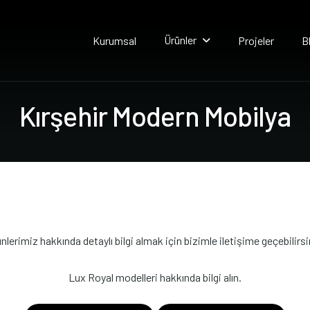
Ürünler
Kurumsal
Projeler
B
K
ı
r
ş
e
h
i
r
M
o
d
e
r
n
M
o
b
i
l
y
a
nlerimiz hakkında detaylı bilgi almak için bizimle iletişime geçebilirsi
Lux Royal modelleri hakkında bilgi alın.