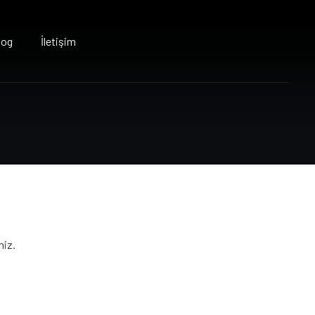
log
İletişim
niz.