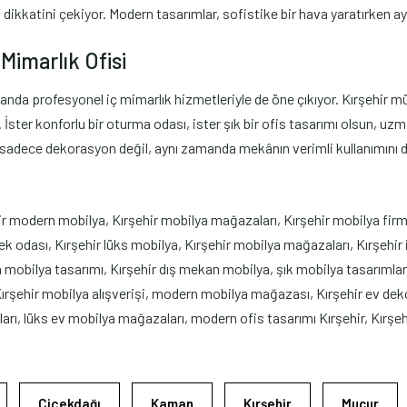
n dikkatini çekiyor. Modern tasarımlar, sofistike bir hava yaratırken a
Mimarlık Ofisi
da profesyonel iç mimarlık hizmetleriyle de öne çıkıyor. Kırşehir müş
ster konforlu bir oturma odası, ister şık bir ofis tasarımı olsun, uzman
, sadece dekorasyon değil, aynı zamanda mekânın verimli kullanımını d
ir modern mobilya, Kırşehir mobilya mağazaları, Kırşehir mobilya fir
odası, Kırşehir lüks mobilya, Kırşehir mobilya mağazaları, Kırşehir i
 mobilya tasarımı, Kırşehir dış mekan mobilya, şık mobilya tasarımlar
 Kırşehir mobilya alışverişi, modern mobilya mağazası, Kırşehir ev d
arı, lüks ev mobilya mağazaları, modern ofis tasarımı Kırşehir, Kırşehi
Çiçekdağı
Kaman
Kırşehir
Mucur