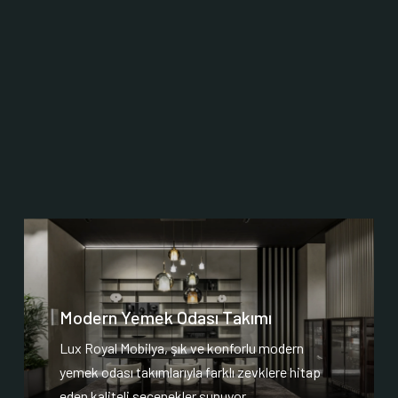
Modern Yemek Odası Takımı
Lux Royal Mobilya, şık ve konforlu modern
yemek odası takımlarıyla farklı zevklere hitap
eden kaliteli seçenekler sunuyor.