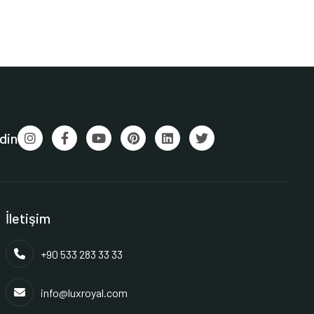
din
İletişim
+90 533 283 33 33
info@luxroyal.com