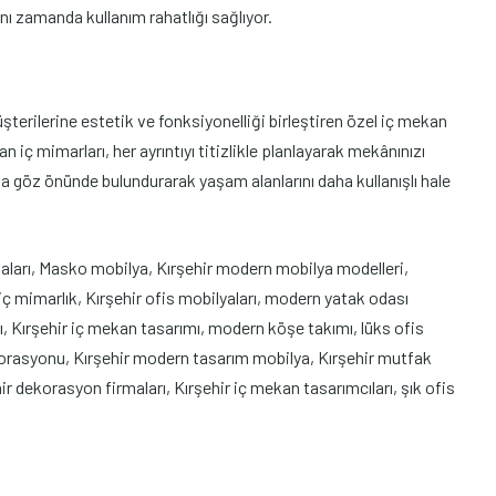
ynı zamanda kullanım rahatlığı sağlıyor.
terilerine estetik ve fonksiyonelliği birleştiren özel iç mekan
 iç mimarları, her ayrıntıyı titizlikle planlayarak mekânınızı
a göz önünde bulundurarak yaşam alanlarını daha kullanışlı hale
maları, Masko mobilya, Kırşehir modern mobilya modelleri,
ç mimarlık, Kırşehir ofis mobilyaları, modern yatak odası
ı, Kırşehir iç mekan tasarımı, modern köşe takımı, lüks ofis
ekorasyonu, Kırşehir modern tasarım mobilya, Kırşehir mutfak
r dekorasyon firmaları, Kırşehir iç mekan tasarımcıları, şık ofis