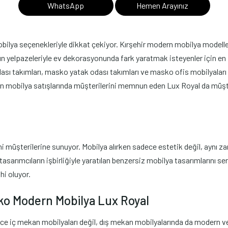
WhatsApp
Hemen Arayınız
lya seçenekleriyle dikkat çekiyor. Kırşehir modern mobilya modelleri, 
n yelpazeleriyle ev dekorasyonunda fark yaratmak isteyenler için en i
ı takımları, masko yatak odası takımları ve masko ofis mobilyaları 
ern mobilya satışlarında müşterilerini memnun eden Lux Royal da müşte
müşterilerine sunuyor. Mobilya alırken sadece estetik değil, aynı za
 tasarımcıların işbirliğiyle yaratılan benzersiz mobilya tasarımlarını 
hi oluyor.
sko Modern Mobilya Lux Royal
ece iç mekan mobilyaları değil, dış mekan mobilyalarında da modern ve