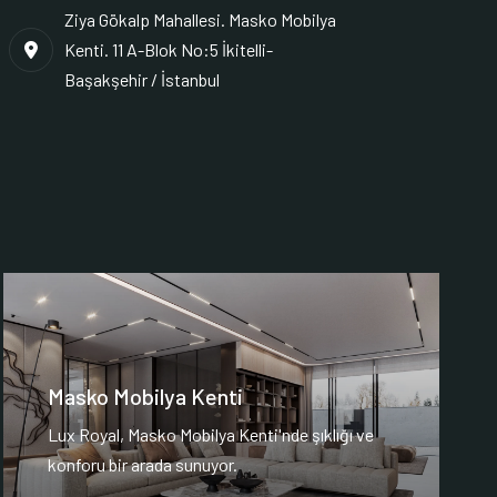
Ziya Gökalp Mahallesi. Masko Mobilya
Kenti. 11 A-Blok No:5 İkitelli-
Başakşehir / İstanbul
Masko Mobilya Kenti
Lux Royal, Masko Mobilya Kenti'nde şıklığı ve
konforu bir arada sunuyor.