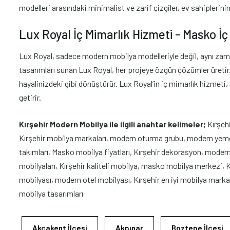
modelleri arasındaki minimalist ve zarif çizgiler, ev sahiplerini
Lux Royal İç Mimarlık Hizmeti - Masko İç 
Lux Royal, sadece modern mobilya modelleriyle değil, aynı zaman
tasarımları sunan Lux Royal, her projeye özgün çözümler üretir. İ
hayalinizdeki gibi dönüştürür. Lux Royal’in iç mimarlık hizmeti
getirir.
Kırşehir Modern Mobilya ile ilgili anahtar kelimeler;
Kırşeh
Kırşehir mobilya markaları, modern oturma grubu, modern yemek 
takımları, Masko mobilya fiyatları, Kırşehir dekorasyon, modern
mobilyaları, Kırşehir kaliteli mobilya, masko mobilya merkezi,
mobilyası, modern otel mobilyası, Kırşehir en iyi mobilya markal
mobilya tasarımları
Akçakent İlçesi
Akpınar
Boztepe İlçesi