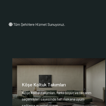
Tüm Şehirlere Hizmet Sunuyoruz.
Köşe Koltuk Takımları
Köşe koltuk takımları, farklı boyut ve tasarım
seçenekleri sayesinde her mekana uyum
sağlama avantajı sunar.