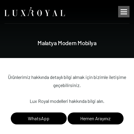
M
a
l
a
t
y
a
M
o
d
e
r
n
M
o
b
i
l
y
a
Ürünlerimiz hakkında detaylı bilgi almak için bizimle iletişime
geçebilirsiniz.
Lux Royal modelleri hakkında bilgi alın.
WhatsApp
Hemen Arayınız