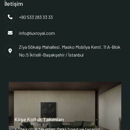
İletişim
+90 533 283 33 33
info@luxroyal.com
Ziya Gökalp Mahallesi. Masko Mobilya Kenti. 11 A-Blok
No:5 İkitelli-Başakşehir / İstanbul
Köşe Koltuk Takımları
Köşe koltuk takımları, farklı boyut ve tasarım