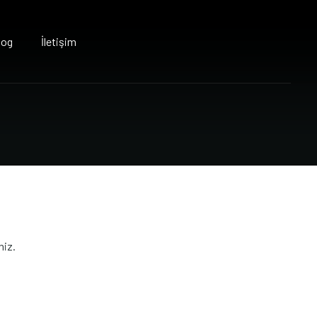
log
İletişim
niz.