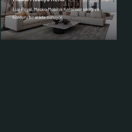
Lux Royal, Masko Mobilya Kenti'nde şıklığı ve
konforu bir arada sunuyor.