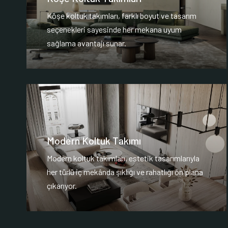
Köşe koltuk takımları, farklı boyut ve tasarım
seçenekleri sayesinde her mekana uyum
sağlama avantajı sunar.
Modern Koltuk Takımı
Modern koltuk takımları, estetik tasarımlarıyla
her türlü iç mekânda şıklığı ve rahatlığı ön plana
çıkarıyor.