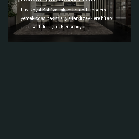
Lux Royal Mobilya, şık ve konforlu modern
yemek odası takımlarıyla farklı zevklere hitap
eden kaliteli seçenekler sunuyor.