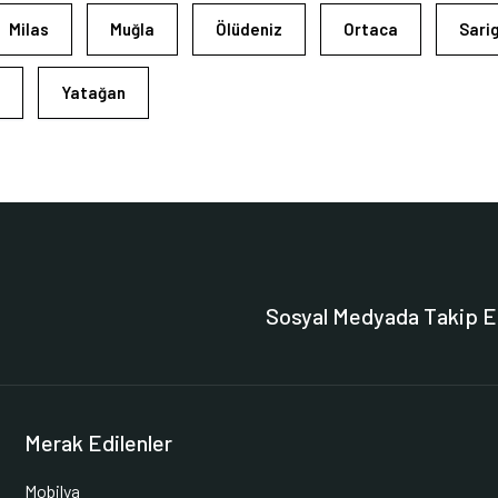
Milas
Muğla
Ölüdeniz
Ortaca
Sari
Yatağan
Sosyal Medyada Takip E
Merak Edilenler
Mobilya