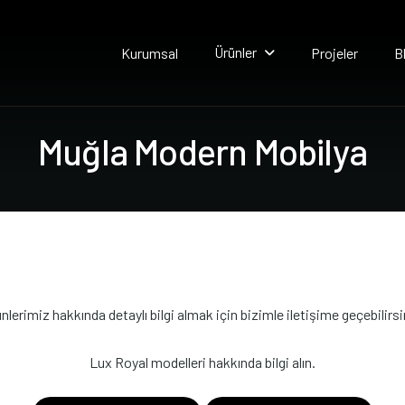
Ürünler
Kurumsal
Projeler
B
M
u
ğ
l
a
M
o
d
e
r
n
M
o
b
i
l
y
a
nlerimiz hakkında detaylı bilgi almak için bizimle iletişime geçebilirsi
Lux Royal modelleri hakkında bilgi alın.