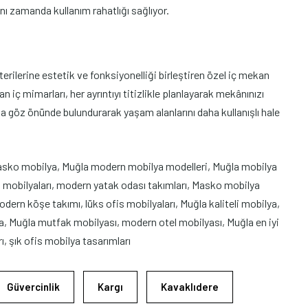
ynı zamanda kullanım rahatlığı sağlıyor.
rilerine estetik ve fonksiyonelliği birleştiren özel iç mekan
 iç mimarları, her ayrıntıyı titizlikle planlayarak mekânınızı
a göz önünde bulundurarak yaşam alanlarını daha kullanışlı hale
asko mobilya, Muğla modern mobilya modelleri, Muğla mobilya
 mobilyaları, modern yatak odası takımları, Masko mobilya
ern köşe takımı, lüks ofis mobilyaları, Muğla kaliteli mobilya,
 Muğla mutfak mobilyası, modern otel mobilyası, Muğla en iyi
, şık ofis mobilya tasarımları
Güvercinlik
Kargı
Kavaklıdere