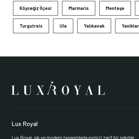
Köyceğiz İlçesi
Marmaris
Menteşe
Turgutreis
Ula
Yalıkavak
Yaniklar
Lux Royal
Lux Royal, şık ve modern tasarımlarla evinizi zarif bir şekilde