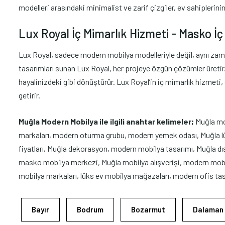
modelleri arasındaki minimalist ve zarif çizgiler, ev sahiplerini
Lux Royal İç Mimarlık Hizmeti - Masko İç 
Lux Royal, sadece modern mobilya modelleriyle değil, aynı zaman
tasarımları sunan Lux Royal, her projeye özgün çözümler üretir. İ
hayalinizdeki gibi dönüştürür. Lux Royal’in iç mimarlık hizmeti
getirir.
Muğla Modern Mobilya ile ilgili anahtar kelimeler;
Muğla mo
markaları, modern oturma grubu, modern yemek odası, Muğla lük
fiyatları, Muğla dekorasyon, modern mobilya tasarımı, Muğla dış
masko mobilya merkezi, Muğla mobilya alışverişi, modern mobi
mobilya markaları, lüks ev mobilya mağazaları, modern ofis tasa
Bayır
Bodrum
Bozarmut
Dalaman