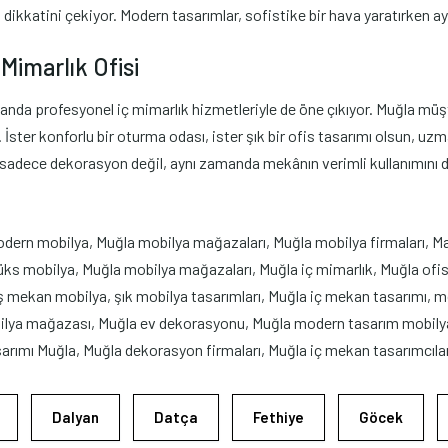
n dikkatini çekiyor. Modern tasarımlar, sofistike bir hava yaratırken a
Mimarlık Ofisi
da profesyonel iç mimarlık hizmetleriyle de öne çıkıyor. Muğla müşte
ster konforlu bir oturma odası, ister şık bir ofis tasarımı olsun, uzman
, sadece dekorasyon değil, aynı zamanda mekânın verimli kullanımını d
dern mobilya, Muğla mobilya mağazaları, Muğla mobilya firmaları, M
s mobilya, Muğla mobilya mağazaları, Muğla iç mimarlık, Muğla ofis
 mekan mobilya, şık mobilya tasarımları, Muğla iç mekan tasarımı, mod
lya mağazası, Muğla ev dekorasyonu, Muğla modern tasarım mobilya,
rımı Muğla, Muğla dekorasyon firmaları, Muğla iç mekan tasarımcıları
Dalyan
Datça
Fethiye
Göcek