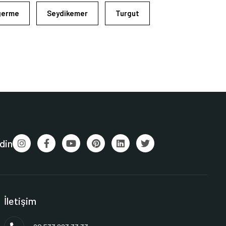
germe
Seydikemer
Turgut
din
İletişim