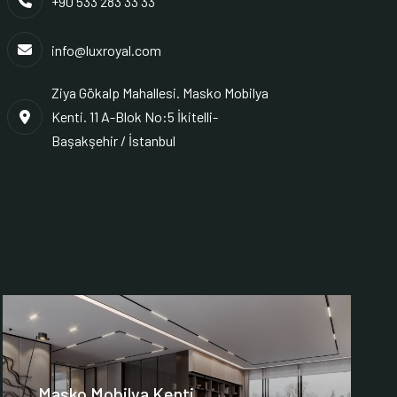
+90 533 283 33 33
info@luxroyal.com
Ziya Gökalp Mahallesi. Masko Mobilya
Kenti. 11 A-Blok No:5 İkitelli-
Başakşehir / İstanbul
Masko Mobilya Kenti