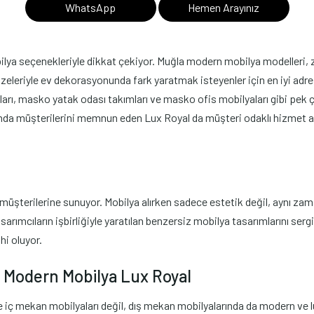
WhatsApp
Hemen Arayınız
a seçenekleriyle dikkat çekiyor. Muğla modern mobilya modelleri, zarif
zeleriyle ev dekorasyonunda fark yaratmak isteyenler için en iyi adres
ı, masko yatak odası takımları ve masko ofis mobilyaları gibi pek ç
nda müşterilerini memnun eden Lux Royal da müşteri odaklı hizmet anla
şterilerine sunuyor. Mobilya alırken sadece estetik değil, aynı zama
sarımcıların işbirliğiyle yaratılan benzersiz mobilya tasarımlarını ser
hi oluyor.
o Modern Mobilya Lux Royal
e iç mekan mobilyaları değil, dış mekan mobilyalarında da modern ve 