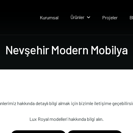
Ürünler
Kurumsal
Projeler
B
N
e
v
ş
e
h
i
r
M
o
d
e
r
n
M
o
b
i
l
y
a
nlerimiz hakkında detaylı bilgi almak için bizimle iletişime geçebilirsi
Lux Royal modelleri hakkında bilgi alın.