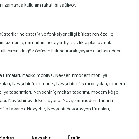
ynı zamanda kullanım rahatlığı sağlıyor.
terilerine estetik ve fonksiyonelliği birleştiren özel iç
, uzman iç mimarları, her ayrıntıyı titizlikle planlayarak
kullanımını da göz önünde bulundurarak yaşam alanlarını daha
a firmaları, Masko mobilya, Nevşehir modern mobilya
arı, Nevşehir iç mimarlık, Nevşehir ofis mobilyaları, modern
bilya tasarımları, Nevşehir iç mekan tasarımı, modern köşe
azası, Nevşehir ev dekorasyonu, Nevşehir modern tasarım
ofis tasarımı Nevşehir, Nevşehir dekorasyon firmaları,
Merkez
Nevşehir
Ürgüp