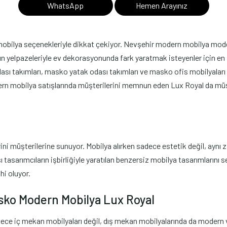
WhatsApp
Hemen Arayınız
ilya seçenekleriyle dikkat çekiyor. Nevşehir modern mobilya modelleri,
n yelpazeleriyle ev dekorasyonunda fark yaratmak isteyenler için en i
ı takımları, masko yatak odası takımları ve masko ofis mobilyaları
ern mobilya satışlarında müşterilerini memnun eden Lux Royal da müşt
 müşterilerine sunuyor. Mobilya alırken sadece estetik değil, aynı z
ı tasarımcıların işbirliğiyle yaratılan benzersiz mobilya tasarımlarını
hi oluyor.
asko Modern Mobilya Lux Royal
dece iç mekan mobilyaları değil, dış mekan mobilyalarında da modern 