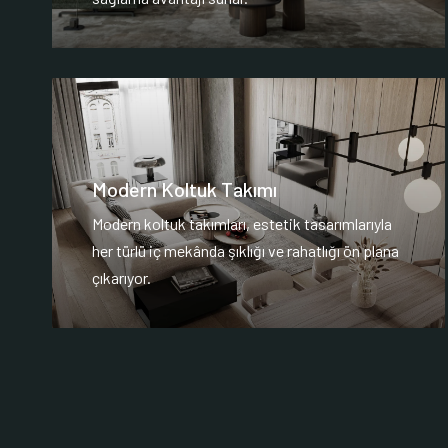
Modern Koltuk Takımı
Modern koltuk takımları, estetik tasarımlarıyla
her türlü iç mekânda şıklığı ve rahatlığı ön plana
çıkarıyor.