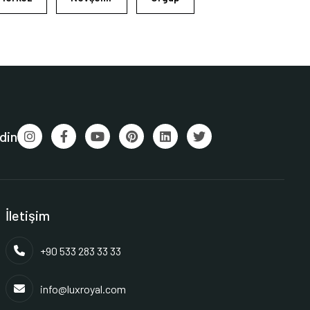
din
İletişim
+90 533 283 33 33
info@luxroyal.com