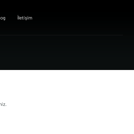
log
İletişim
niz.