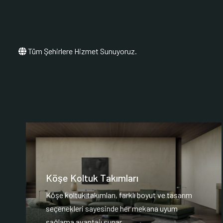
Tüm Şehirlere Hizmet Sunuyoruz.
Köşe Koltuk Takımları
Köşe koltuk takımları, farklı boyut ve tasarım
seçenekleri sayesinde her mekana uyum
sağlama avantajı sunar.