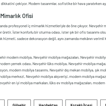
n dikkatini çekiyor. Modern tasarımlar, sofistike bir hava yaratırken a
Mimarlık Ofisi
da profesyonel iç mimarlık hizmetleriyle de öne çıkıyor. Nevşehir müş
tir. İster konforlu bir oturma odası, ister şık bir ofis tasarımı olsun
rlık hizmeti, sadece dekorasyon değil, aynı zamanda mekânın verimli 
hir modern mobilya, Nevşehir mobilya mağazaları, Nevşehir mobily
modern yemek odası, Nevşehir lüks mobilya, Nevşehir mobilya mağazal
rasyon, modern mobilya tasarımı, Nevşehir dış mekan mobilya, şık mo
ko mobilya merkezi, Nevşehir mobilya alışverişi, modern mobilya mağ
vşehir en iyi mobilya markaları, lüks ev mobilya mağazaları, modern 
Gülşehir
Hacıbektaş
Kozaklı İlçesi