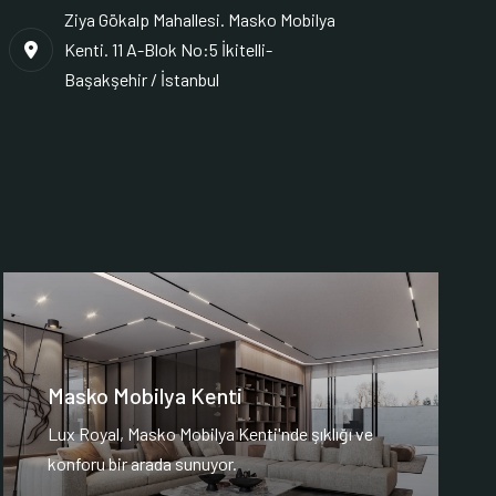
Ziya Gökalp Mahallesi. Masko Mobilya
Kenti. 11 A-Blok No:5 İkitelli-
Başakşehir / İstanbul
Masko Mobilya Kenti
Lux Royal, Masko Mobilya Kenti'nde şıklığı ve
konforu bir arada sunuyor.