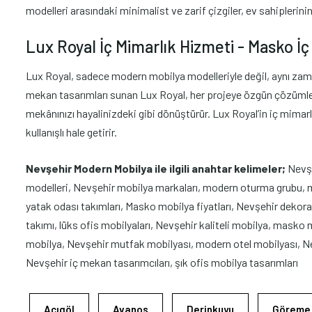
modelleri arasındaki minimalist ve zarif çizgiler, ev sahiplerini
Lux Royal İç Mimarlık Hizmeti - Masko İç 
Lux Royal, sadece modern mobilya modelleriyle değil, aynı zaman
mekan tasarımları sunan Lux Royal, her projeye özgün çözümler üre
mekânınızı hayalinizdeki gibi dönüştürür. Lux Royal’in iç mima
kullanışlı hale getirir.
Nevşehir Modern Mobilya ile ilgili anahtar kelimeler;
Nevşe
modelleri, Nevşehir mobilya markaları, modern oturma grubu, 
yatak odası takımları, Masko mobilya fiyatları, Nevşehir deko
takımı, lüks ofis mobilyaları, Nevşehir kaliteli mobilya, mas
mobilya, Nevşehir mutfak mobilyası, modern otel mobilyası, Ne
Nevşehir iç mekan tasarımcıları, şık ofis mobilya tasarımları
Acıgöl
Avanos
Derinkuyu
Göreme