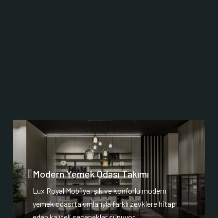
Modern Yemek Odası Takımı
Lux Royal Mobilya, şık ve konforlu modern
yemek odası takımlarıyla farklı zevklere hitap
eden kaliteli seçenekler sunuyor.