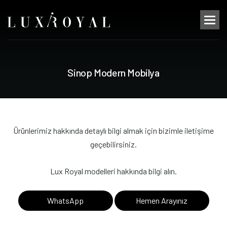
S
i
n
o
p
M
o
d
e
r
n
M
o
b
i
l
y
a
Ürünlerimiz hakkında detaylı bilgi almak için bizimle iletişime
geçebilirsiniz.
Lux Royal modelleri hakkında bilgi alın.
WhatsApp
Hemen Arayınız