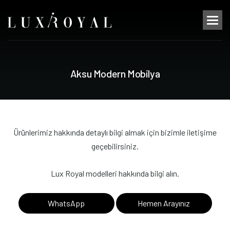
A
k
s
u
M
o
d
e
r
n
M
o
b
i
l
y
a
Ürünlerimiz hakkında detaylı bilgi almak için bizimle iletişime
geçebilirsiniz.
Lux Royal modelleri hakkında bilgi alın.
WhatsApp
Hemen Arayınız