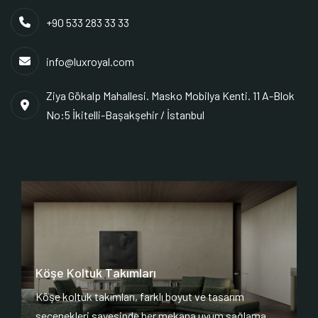
+90 533 283 33 33
info@luxroyal.com
Ziya Gökalp Mahallesi. Masko Mobilya Kenti. 11 A-Blok
No:5 İkitelli-Başakşehir / İstanbul
Köşe Koltuk Takımları
Köşe koltuk takımları, farklı boyut ve tasarım
seçenekleri sayesinde her mekana uyum sağlama