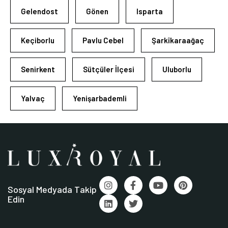
Gelendost
Gönen
Isparta
Keçiborlu
Pavlu Cebel
Şarkîkaraağaç
Senirkent
Sütçüler İlçesi
Uluborlu
Yalvaç
Yenişarbademli
Sosyal Medyada Takip
Edin