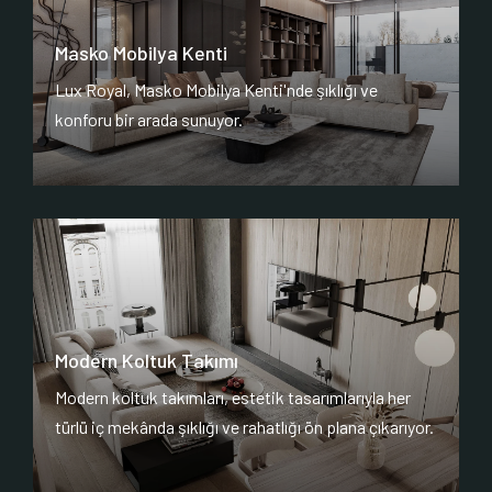
Masko Mobilya Kenti
Lux Royal, Masko Mobilya Kenti'nde şıklığı ve
konforu bir arada sunuyor.
Modern Koltuk Takımı
Modern koltuk takımları, estetik tasarımlarıyla her
türlü iç mekânda şıklığı ve rahatlığı ön plana çıkarıyor.