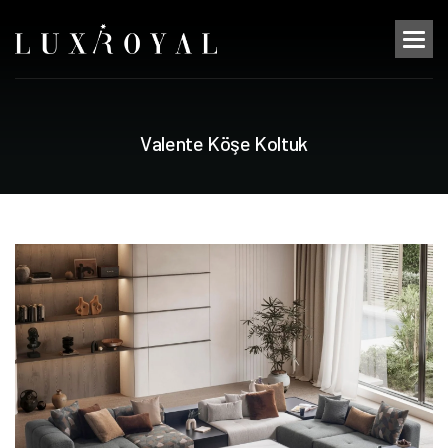
V
a
l
e
n
t
e
K
ö
ş
e
K
o
l
t
u
k