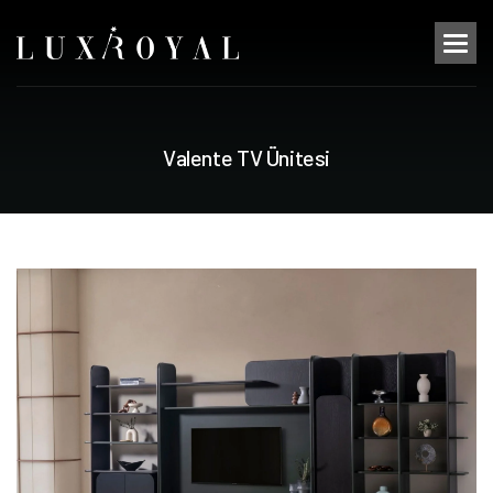
V
a
l
e
n
t
e
T
V
Ü
n
i
t
e
s
i