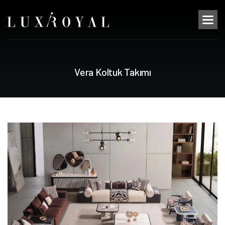
V
e
r
a
K
o
l
t
u
k
T
a
k
ı
m
ı