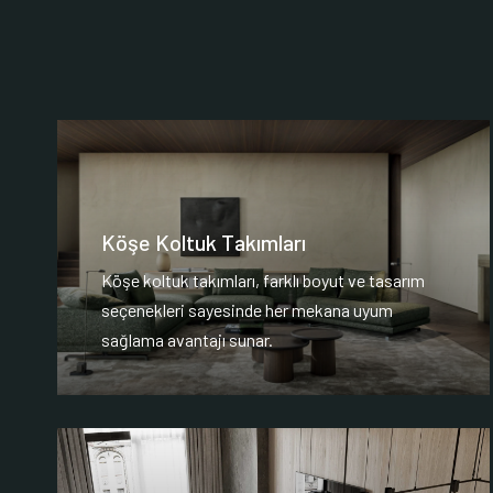
Köşe Koltuk Takımları
Köşe koltuk takımları, farklı boyut ve tasarım
seçenekleri sayesinde her mekana uyum
sağlama avantajı sunar.