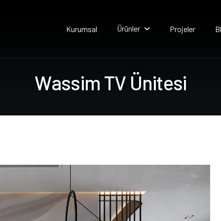
Ürünler
Kurumsal
Projeler
B
W
a
s
s
i
m
T
V
Ü
n
i
t
e
s
i