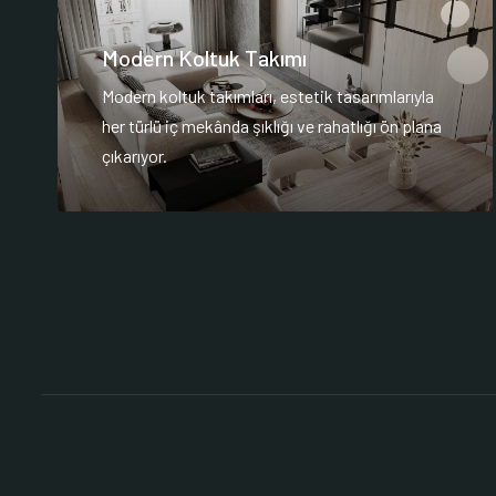
Modern Koltuk Takımı
Modern koltuk takımları, estetik tasarımlarıyla
her türlü iç mekânda şıklığı ve rahatlığı ön plana
çıkarıyor.