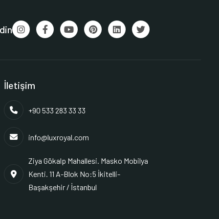
din
İletişim
+90 533 283 33 33
info@luxroyal.com
Ziya Gökalp Mahallesi. Masko Mobilya
Kenti. 11 A-Blok No:5 İkitelli-
Başakşehir / İstanbul