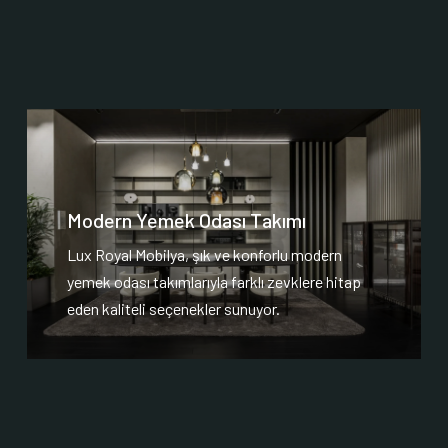
Modern Yemek Odası Takımı
Lux Royal Mobilya, şık ve konforlu modern
yemek odası takımlarıyla farklı zevklere hitap
eden kaliteli seçenekler sunuyor.