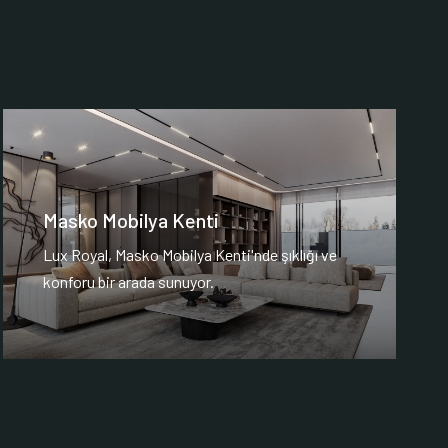
Masko Mobilya Kenti
Lux Royal, Masko Mobilya Kenti'nde şıklığı ve
konforu bir arada sunuyor.