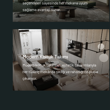
seçenekleri sayesinde her mekana uyum
sağlama avantajı sunar.
Modern Koltuk Takımı
Modern koltuk takımları, estetik tasarımlarıyla
her türlü iç mekânda şıklığı ve rahatlığı ön plana
çıkarıyor.