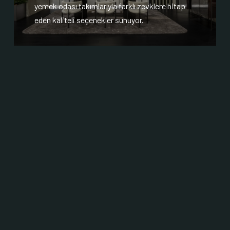
yemek odası takımlarıyla farklı zevklere hitap
eden kaliteli seçenekler sunuyor.