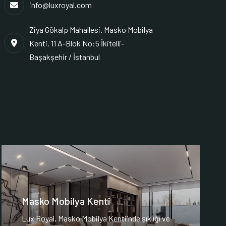
info@luxroyal.com
Ziya Gökalp Mahallesi. Masko Mobilya
Kenti. 11 A-Blok No:5 İkitelli-
Başakşehir / İstanbul
Masko Mobilya Kenti
Lux Royal, Masko Mobilya Kenti'nde şıklığı ve