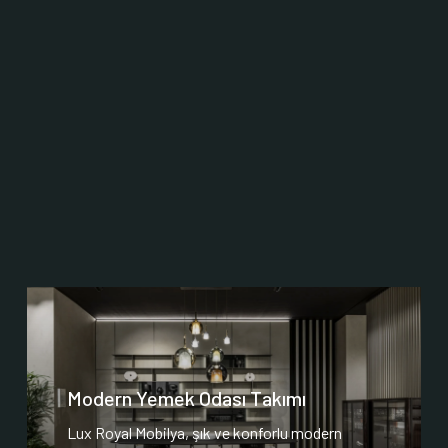
Modern Yemek Odası Takımı
Lux Royal Mobilya, şık ve konforlu modern