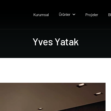
Ürünler
Kurumsal
Projeler
B
Y
v
e
s
Y
a
t
a
k