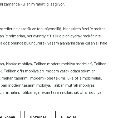
ynı zamanda kullanım rahatlığı sağlıyor.
erilerine estetik ve fonksiyonelliği birleştiren özel iç mekan
 iç mimarları, her ayrıntıyı titizlikle planlayarak mekânınızı
a göz önünde bulundurarak yaşam alanlarını daha kullanışlı hale
arı, Masko mobilya, Taliban modern mobilya modelleri, Taliban
 Taliban ofis mobilyaları, modern yatak odası takımları,
ç mekan tasarımı, modern köşe takımı, lüks ofis mobilyaları,
liban modern tasarım mobilya, Taliban mutfak mobilyası,
 firmaları, Taliban iç mekan tasarımcıları, şık ofis mobilya
elikonak
Gözpınar
Güleçler