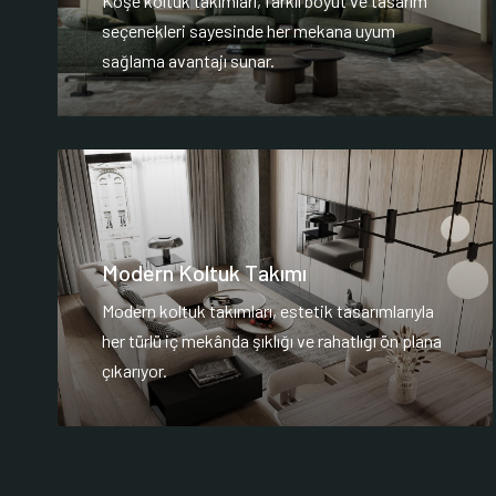
Köşe koltuk takımları, farklı boyut ve tasarım
seçenekleri sayesinde her mekana uyum
sağlama avantajı sunar.
Modern Koltuk Takımı
Modern koltuk takımları, estetik tasarımlarıyla
her türlü iç mekânda şıklığı ve rahatlığı ön plana
çıkarıyor.