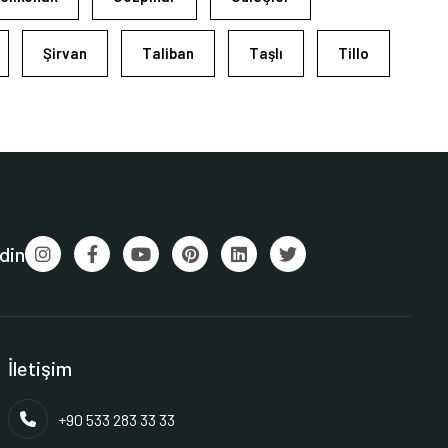
Şirvan
Taliban
Taşlı
Tillo
din
İletişim
+90 533 283 33 33