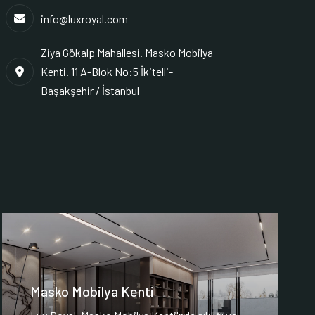
info@luxroyal.com
Ziya Gökalp Mahallesi. Masko Mobilya
Kenti. 11 A-Blok No:5 İkitelli-
Başakşehir / İstanbul
Masko Mobilya Kenti