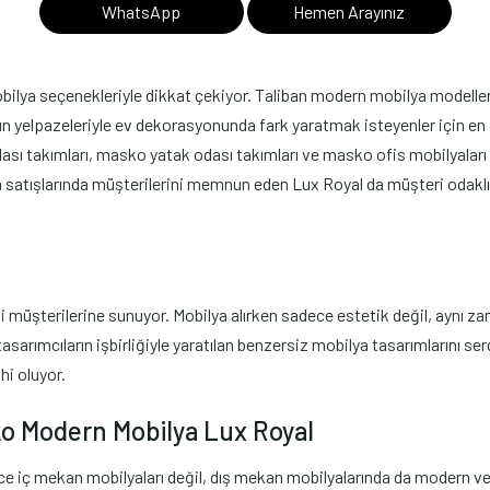
WhatsApp
Hemen Arayınız
lya seçenekleriyle dikkat çekiyor. Taliban modern mobilya modelleri, za
n yelpazeleriyle ev dekorasyonunda fark yaratmak isteyenler için en i
ı takımları, masko yatak odası takımları ve masko ofis mobilyaları g
 satışlarında müşterilerini memnun eden Lux Royal da müşteri odaklı 
müşterilerine sunuyor. Mobilya alırken sadece estetik değil, aynı zam
tasarımcıların işbirliğiyle yaratılan benzersiz mobilya tasarımlarını s
hi oluyor.
ko Modern Mobilya Lux Royal
ece iç mekan mobilyaları değil, dış mekan mobilyalarında da modern ve