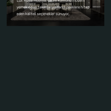
Lux Royal Mobilya, şık ve konforlu modern
yemek odası takımlarıyla farklı zevklere hitap
eden kaliteli seçenekler sunuyor.