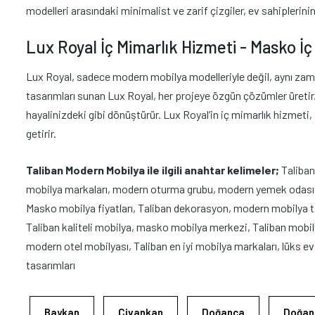
modelleri arasındaki minimalist ve zarif çizgiler, ev sahiplerini
Lux Royal İç Mimarlık Hizmeti - Masko İç 
Lux Royal, sadece modern mobilya modelleriyle değil, aynı zaman
tasarımları sunan Lux Royal, her projeye özgün çözümler üretir. İ
hayalinizdeki gibi dönüştürür. Lux Royal’in iç mimarlık hizmeti
getirir.
Taliban Modern Mobilya ile ilgili anahtar kelimeler;
Taliban
mobilya markaları, modern oturma grubu, modern yemek odası, Ta
Masko mobilya fiyatları, Taliban dekorasyon, modern mobilya ta
Taliban kaliteli mobilya, masko mobilya merkezi, Taliban mobi
modern otel mobilyası, Taliban en iyi mobilya markaları, lüks e
tasarımları
Baykan
Civankan
Doğanca
Doğan