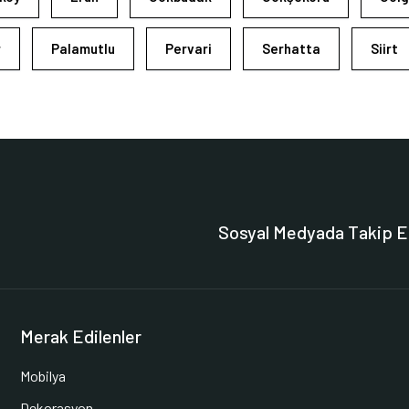
r
Palamutlu
Pervari
Serhatta
Siirt
Sosyal Medyada Takip E
Merak Edilenler
Mobilya
Dekorasyon