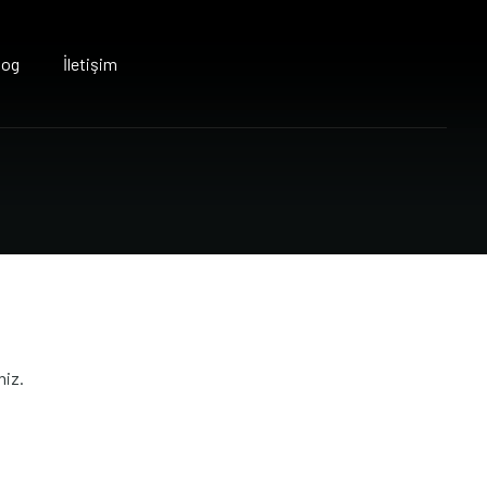
log
İletişim
niz.