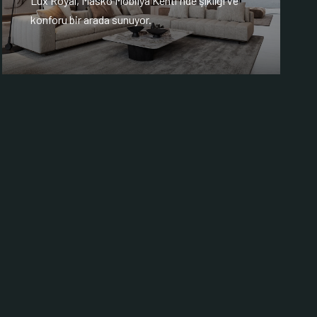
Lux Royal, Masko Mobilya Kenti'nde şıklığı ve
konforu bir arada sunuyor.