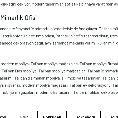
n dikkatini çekiyor. Modern tasarımlar, sofistike bir hava yaratırken a
Mimarlık Ofisi
da profesyonel iç mimarlık hizmetleriyle de öne çıkıyor. Taliban müşt
ster konforlu bir oturma odası, ister şık bir ofis tasarımı olsun, uzman
, sadece dekorasyon değil, aynı zamanda mekânın verimli kullanımını d
 modern mobilya, Taliban mobilya mağazaları, Taliban mobilya firmal
liban lüks mobilya, Taliban mobilya mağazaları, Taliban iç mimarlık,
sarımı, Taliban dış mekan mobilya, şık mobilya tasarımları, Taliban i
lya alışverişi, modern mobilya mağazası, Taliban ev dekorasyonu, Ta
v mobilya mağazaları, modern ofis tasarımı Taliban, Taliban dekorasyon
köy
Eruh
Gökbudak
Gökçekoru
Gölg