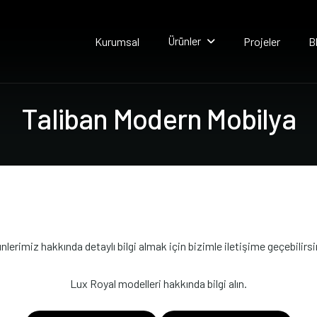
Ürünler
Kurumsal
Projeler
B
T
a
l
i
b
a
n
M
o
d
e
r
n
M
o
b
i
l
y
a
nlerimiz hakkında detaylı bilgi almak için bizimle iletişime geçebilirsi
Lux Royal modelleri hakkında bilgi alın.