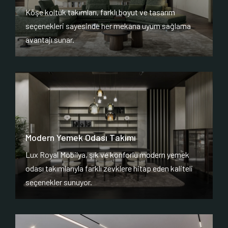
Köşe koltuk takımları, farklı boyut ve tasarım
seçenekleri sayesinde her mekana uyum sağlama
avantajı sunar.
Modern Yemek Odası Takımı
Lux Royal Mobilya, şık ve konforlu modern yemek
odası takımlarıyla farklı zevklere hitap eden kaliteli
seçenekler sunuyor.