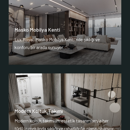
Masko Mobilya Kenti
Lux Royal, Masko Mobilya Kenti'nde şıklığı ve
konforu bir arada sunuyor.
Modern Koltuk Takımı
Modern koltuk takımları, estetik tasarımlarıyla her
türlü iç mekânda şıklığı ve rahatlığı ön plana çıkarıyor.