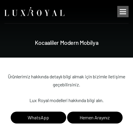
K
o
c
a
a
l
i
l
e
r
M
o
d
e
r
n
M
o
b
i
l
y
a
Ürünlerimiz hakkında detaylı bilgi almak için bizimle iletişime
geçebilirsiniz.
Lux Royal modelleri hakkında bilgi alın.
WhatsApp
Hemen Arayınız