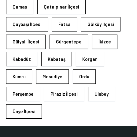
Çamaş
Çatalpınar İlçesi
Çaybaşı İlçesi
Fatsa
Gölköy İlçesi
Gülyalı İlçesi
Gürgentepe
İkizce
Kabadüz
Kabataş
Korgan
Kumru
Mesudiye
Ordu
Perşembe
Piraziz İlçesi
Ulubey
Ünye İlçesi