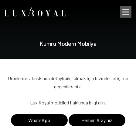
K
u
m
r
u
M
o
d
e
r
n
M
o
b
i
l
y
a
Ürünlerimiz hakkında detaylı bilgi almak için bizimle iletişime
geçebilirsiniz.
Lux Royal modelleri hakkında bilgi alın.
WhatsApp
Hemen Arayınız