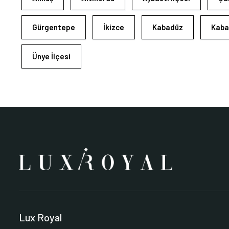
Gürgentepe
İkizce
Kabadüz
Kaba
Ünye İlçesi
Lux Royal