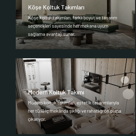
Köşe Koltuk Takımları
Köşe koltuk takımları, farklı boyut ve tasarım
seçenekleri sayesinde her mekana uyum
sağlama avantajı sunar.
Modern Koltuk Takımı
Modern koltuk takımları, estetik tasarımlarıyla
her türlü iç mekânda şıklığı ve rahatlığı ön plana
çıkarıyor.