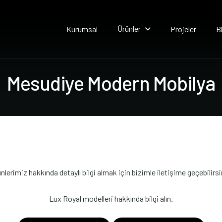
Ürünler
Kurumsal
Projeler
B
M
e
s
u
d
i
y
e
M
o
d
e
r
n
M
o
b
i
l
y
a
nlerimiz hakkında detaylı bilgi almak için bizimle iletişime geçebilirsi
Lux Royal modelleri hakkında bilgi alın.