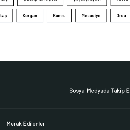
taş
Korgan
Kumru
Mesudiye
Ordu
Sosyal Medyada Takip E
Merak Edilenler