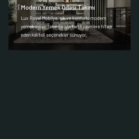
Modern Yemek Odası Takımı
Lux Royal Mobilya, şık ve konforlu modern
yemek odası takımlarıyla farklı zevklere hitap
eden kaliteli seçenekler sunuyor.