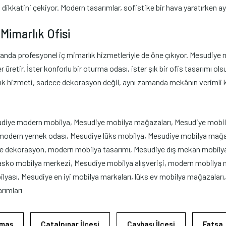
n dikkatini çekiyor. Modern tasarımlar, sofistike bir hava yaratırken a
Mimarlık Ofisi
da profesyonel iç mimarlık hizmetleriyle de öne çıkıyor. Mesudiye müş
tir. İster konforlu bir oturma odası, ister şık bir ofis tasarımı olsun
rlık hizmeti, sadece dekorasyon değil, aynı zamanda mekânın verimli 
diye modern mobilya, Mesudiye mobilya mağazaları, Mesudiye mobil
modern yemek odası, Mesudiye lüks mobilya, Mesudiye mobilya mağaza
ye dekorasyon, modern mobilya tasarımı, Mesudiye dış mekan mobilya
a, masko mobilya merkezi, Mesudiye mobilya alışverişi, modern mobi
lyası, Mesudiye en iyi mobilya markaları, lüks ev mobilya mağazalar
rımları
maş
Çatalpınar İlçesi
Çaybaşı İlçesi
Fatsa