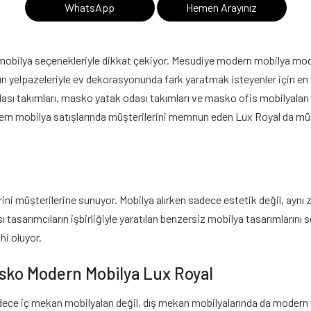
WhatsApp
Hemen Arayınız
bilya seçenekleriyle dikkat çekiyor. Mesudiye modern mobilya modelleri
n yelpazeleriyle ev dekorasyonunda fark yaratmak isteyenler için en i
ı takımları, masko yatak odası takımları ve masko ofis mobilyaları
ern mobilya satışlarında müşterilerini memnun eden Lux Royal da müşt
 müşterilerine sunuyor. Mobilya alırken sadece estetik değil, aynı z
ı tasarımcıların işbirliğiyle yaratılan benzersiz mobilya tasarımlarını
hi oluyor.
asko Modern Mobilya Lux Royal
dece iç mekan mobilyaları değil, dış mekan mobilyalarında da modern