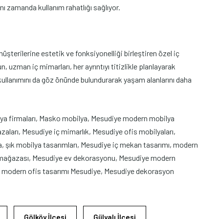
ynı zamanda kullanım rahatlığı sağlıyor.
terilerine estetik ve fonksiyonelliği birleştiren özel iç
, uzman iç mimarları, her ayrıntıyı titizlikle planlayarak
kullanımını da göz önünde bulundurarak yaşam alanlarını daha
ya firmaları, Masko mobilya, Mesudiye modern mobilya
ları, Mesudiye iç mimarlık, Mesudiye ofis mobilyaları,
, şık mobilya tasarımları, Mesudiye iç mekan tasarımı, modern
lya mağazası, Mesudiye ev dekorasyonu, Mesudiye modern
ı, modern ofis tasarımı Mesudiye, Mesudiye dekorasyon
Gölköy İlçesi
Gülyalı İlçesi