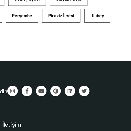
Perşembe
Piraziz İlçesi
Ulubey
din
İletişim