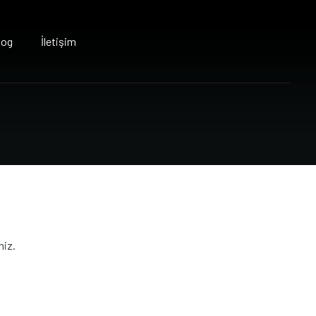
log
İletişim
niz.