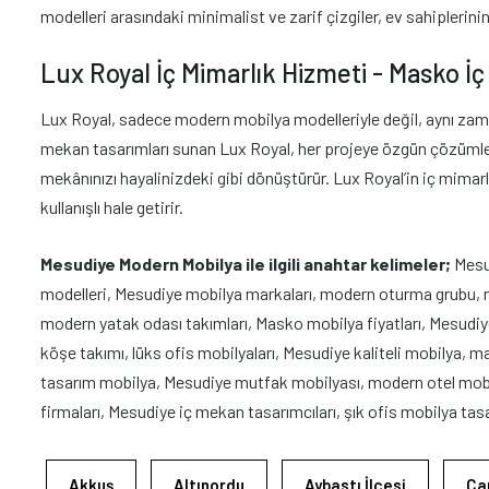
modelleri arasındaki minimalist ve zarif çizgiler, ev sahiplerini
Lux Royal İç Mimarlık Hizmeti - Masko İç 
Lux Royal, sadece modern mobilya modelleriyle değil, aynı zaman
mekan tasarımları sunan Lux Royal, her projeye özgün çözümler üre
mekânınızı hayalinizdeki gibi dönüştürür. Lux Royal’in iç mima
kullanışlı hale getirir.
Mesudiye Modern Mobilya ile ilgili anahtar kelimeler;
Mesu
modelleri, Mesudiye mobilya markaları, modern oturma grubu, 
modern yatak odası takımları, Masko mobilya fiyatları, Mesudi
köşe takımı, lüks ofis mobilyaları, Mesudiye kaliteli mobily
tasarım mobilya, Mesudiye mutfak mobilyası, modern otel mobi
firmaları, Mesudiye iç mekan tasarımcıları, şık ofis mobilya tasa
Akkuş
Altınordu
Aybastı İlçesi
Ça