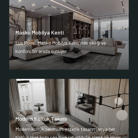
Masko Mobilya Kenti
Lux Royal, Masko Mobilya Kenti'nde şıklığı ve
konforu bir arada sunuyor.
Modern Koltuk Takımı
Modern koltuk takımları, estetik tasarımlarıyla her
türlü iç mekânda şıklığı ve rahatlığı ön plana çıkarıyor.