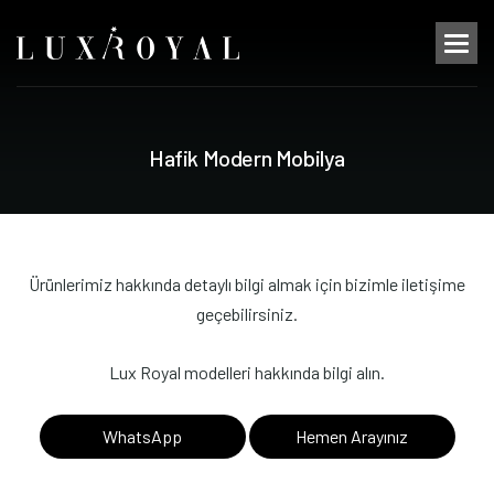
H
a
f
i
k
M
o
d
e
r
n
M
o
b
i
l
y
a
Ürünlerimiz hakkında detaylı bilgi almak için bizimle iletişime
geçebilirsiniz.
Lux Royal modelleri hakkında bilgi alın.
WhatsApp
Hemen Arayınız