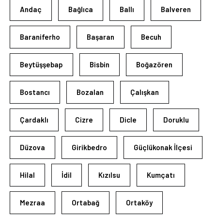
Andaç
Bağlıca
Ballı
Balveren
Baraniferho
Başaran
Becuh
Beytüşşebap
Bisbin
Boğazören
Bostancı
Bozalan
Çalışkan
Çardaklı
Cizre
Dicle
Doruklu
Düzova
Girikbedro
Güçlükonak İlçesi
Hilal
İdil
Kızılsu
Kumçatı
Mezraa
Ortabağ
Ortaköy