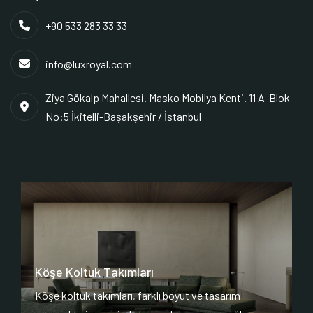
+90 533 283 33 33
info@luxroyal.com
Ziya Gökalp Mahallesi. Masko Mobilya Kenti. 11 A-Blok
No:5 İkitelli-Başakşehir / İstanbul
Köşe Koltuk Takımları
Köşe koltuk takımları, farklı boyut ve tasarım