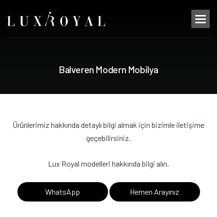
B
a
l
v
e
r
e
n
M
o
d
e
r
n
M
o
b
i
l
y
a
Ürünlerimiz hakkında detaylı bilgi almak için bizimle iletişime
geçebilirsiniz.
Lux Royal modelleri hakkında bilgi alın.
WhatsApp
Hemen Arayınız