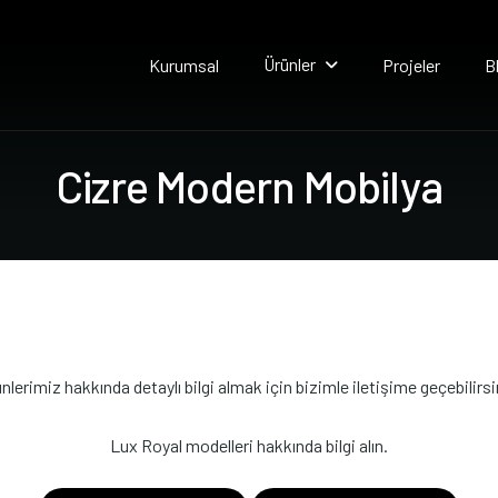
Ürünler
Kurumsal
Projeler
B
C
i
z
r
e
M
o
d
e
r
n
M
o
b
i
l
y
a
nlerimiz hakkında detaylı bilgi almak için bizimle iletişime geçebilirsi
Lux Royal modelleri hakkında bilgi alın.