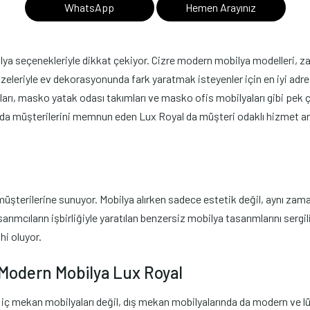
WhatsApp
Hemen Arayınız
a seçenekleriyle dikkat çekiyor. Cizre modern mobilya modelleri, zarif 
zeleriyle ev dekorasyonunda fark yaratmak isteyenler için en iyi adres
ı, masko yatak odası takımları ve masko ofis mobilyaları gibi pek ço
nda müşterilerini memnun eden Lux Royal da müşteri odaklı hizmet anla
şterilerine sunuyor. Mobilya alırken sadece estetik değil, aynı zaman
sarımcıların işbirliğiyle yaratılan benzersiz mobilya tasarımlarını ser
hi oluyor.
 Modern Mobilya Lux Royal
e iç mekan mobilyaları değil, dış mekan mobilyalarında da modern ve l