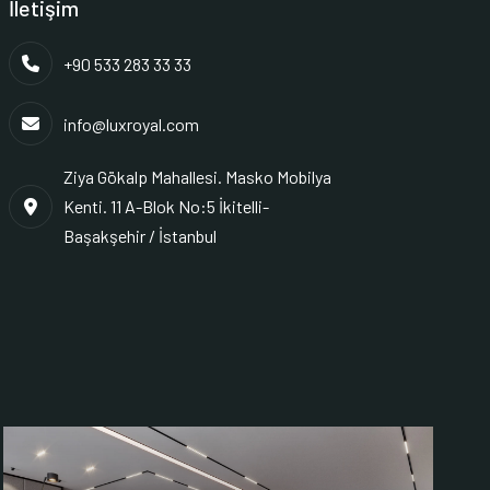
İletişim
+90 533 283 33 33
info@luxroyal.com
Ziya Gökalp Mahallesi. Masko Mobilya
Kenti. 11 A-Blok No:5 İkitelli-
Başakşehir / İstanbul