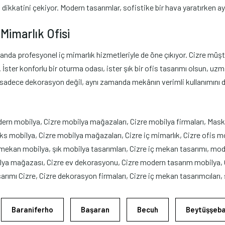
n dikkatini çekiyor. Modern tasarımlar, sofistike bir hava yaratırken a
Mimarlık Ofisi
da profesyonel iç mimarlık hizmetleriyle de öne çıkıyor. Cizre müşter
ster konforlu bir oturma odası, ister şık bir ofis tasarımı olsun, uzman
, sadece dekorasyon değil, aynı zamanda mekânın verimli kullanımını d
ern mobilya, Cizre mobilya mağazaları, Cizre mobilya firmaları, Mas
 mobilya, Cizre mobilya mağazaları, Cizre iç mimarlık, Cizre ofis m
mekan mobilya, şık mobilya tasarımları, Cizre iç mekan tasarımı, moder
ya mağazası, Cizre ev dekorasyonu, Cizre modern tasarım mobilya, Ci
rımı Cizre, Cizre dekorasyon firmaları, Cizre iç mekan tasarımcıları, 
Baraniferho
Başaran
Becuh
Beytüşşeb