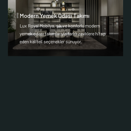
Modern Yemek Odası Takımı
Lux Royal Mobilya, şık ve konforlu modern
yemek odası takımlarıyla farklı zevklere hitap
eden kaliteli seçenekler sunuyor.