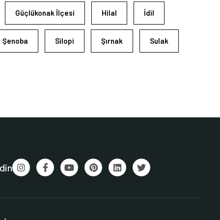
Güçlükonak İlçesi
Hilal
İdil
Şenoba
Silopi
Şırnak
Sulak
din