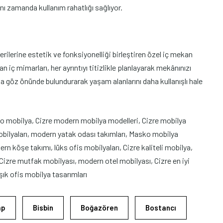
ynı zamanda kullanım rahatlığı sağlıyor.
ilerine estetik ve fonksiyonelliği birleştiren özel iç mekan
 iç mimarları, her ayrıntıyı titizlikle planlayarak mekânınızı
a göz önünde bulundurarak yaşam alanlarını daha kullanışlı hale
ko mobilya, Cizre modern mobilya modelleri, Cizre mobilya
obilyaları, modern yatak odası takımları, Masko mobilya
n köşe takımı, lüks ofis mobilyaları, Cizre kaliteli mobilya,
zre mutfak mobilyası, modern otel mobilyası, Cizre en iyi
şık ofis mobilya tasarımları
ap
Bisbin
Boğazören
Bostancı