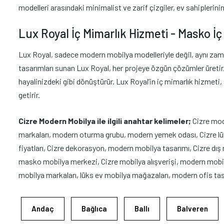
modelleri arasındaki minimalist ve zarif çizgiler, ev sahiplerini
Lux Royal İç Mimarlık Hizmeti - Masko İç 
Lux Royal, sadece modern mobilya modelleriyle değil, aynı zaman
tasarımları sunan Lux Royal, her projeye özgün çözümler üretir. İ
hayalinizdeki gibi dönüştürür. Lux Royal’in iç mimarlık hizmeti
getirir.
Cizre Modern Mobilya ile ilgili anahtar kelimeler;
Cizre mod
markaları, modern oturma grubu, modern yemek odası, Cizre lüks
fiyatları, Cizre dekorasyon, modern mobilya tasarımı, Cizre dış 
masko mobilya merkezi, Cizre mobilya alışverişi, modern mobil
mobilya markaları, lüks ev mobilya mağazaları, modern ofis tasa
Andaç
Bağlıca
Ballı
Balveren