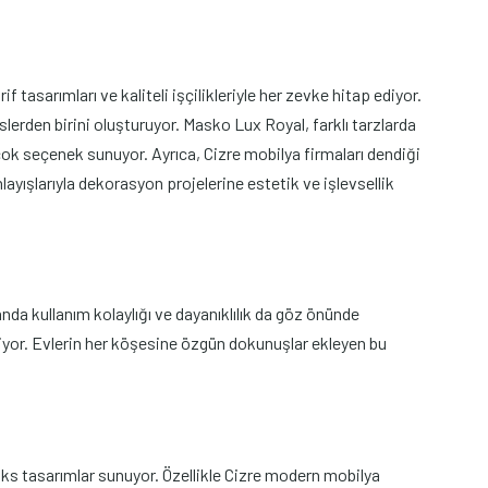
tasarımları ve kaliteli işçilikleriyle her zevke hitap ediyor.
lerden birini oluşturuyor. Masko Lux Royal, farklı tarzlarda
k seçenek sunuyor. Ayrıca, Cizre mobilya firmaları dendiği
yışlarıyla dekorasyon projelerine estetik ve işlevsellik
da kullanım kolaylığı ve dayanıklılık da göz önünde
giliyor. Evlerin her köşesine özgün dokunuşlar ekleyen bu
üks tasarımlar sunuyor. Özellikle Cizre modern mobilya