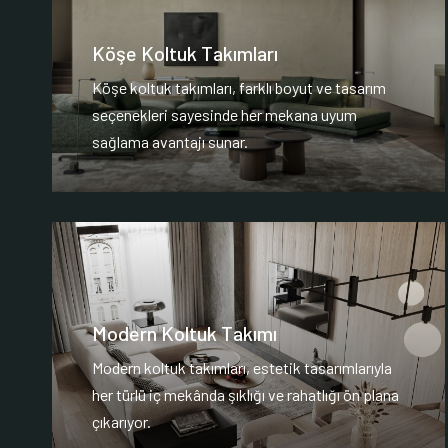
Köşe Koltuk Takımları
Köşe koltuk takımları, farklı boyut ve tasarım
seçenekleri sayesinde her mekana uyum
sağlama avantajı sunar.
Modern Koltuk Takımı
Modern koltuk takımları, estetik tasarımlarıyla
her türlü iç mekânda şıklığı ve rahatlığı ön plana
çıkarıyor.