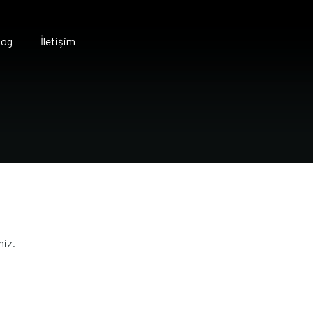
log
İletişim
niz.