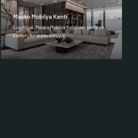
Masko Mobilya Kenti
Lux Royal, Masko Mobilya Kenti'nde şıklığı ve
konforu bir arada sunuyor.