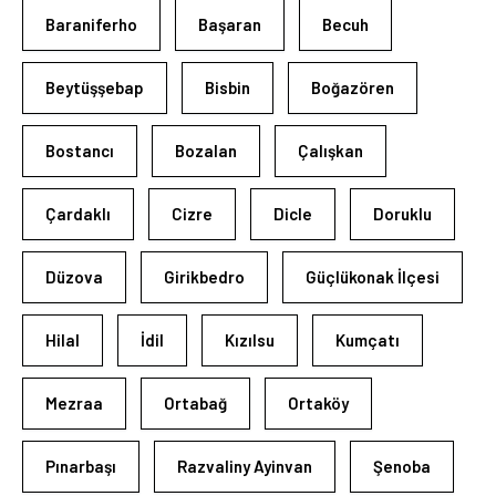
Baraniferho
Başaran
Becuh
Beytüşşebap
Bisbin
Boğazören
Bostancı
Bozalan
Çalışkan
Çardaklı
Cizre
Dicle
Doruklu
Düzova
Girikbedro
Güçlükonak İlçesi
Hilal
İdil
Kızılsu
Kumçatı
Mezraa
Ortabağ
Ortaköy
Pınarbaşı
Razvaliny Ayinvan
Şenoba