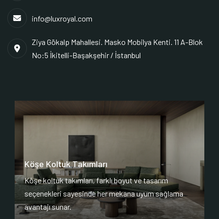
info@luxroyal.com
Ziya Gökalp Mahallesi. Masko Mobilya Kenti. 11 A-Blok
No:5 İkitelli-Başakşehir / İstanbul
Köşe Koltuk Takımları
Köşe koltuk takımları, farklı boyut ve tasarım
seçenekleri sayesinde her mekana uyum sağlama
avantajı sunar.