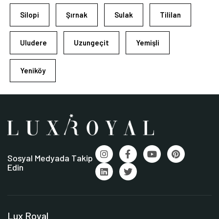
Silopi
Şırnak
Sulak
Tililan
Uludere
Uzungeçit
Yemişli
Yeniköy
Sosyal Medyada Takip
Edin
Lux Royal