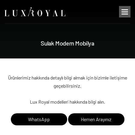
S
u
l
a
k
M
o
d
e
r
n
M
o
b
i
l
y
a
Ürünlerimiz hakkında detaylı bilgi almak için bizimle iletişime
geçebilirsiniz.
Lux Royal modelleri hakkında bilgi alın.
WhatsApp
Hemen Arayınız